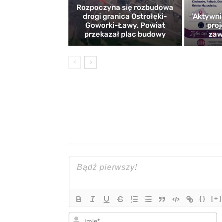
Rozpoczyna się rozbudowa
drogi granica Ostrołęki-
’Aktywni
Goworki-Ławy. Powiat
proj
przekazał plac budowy
zaw
{}
[+]
I