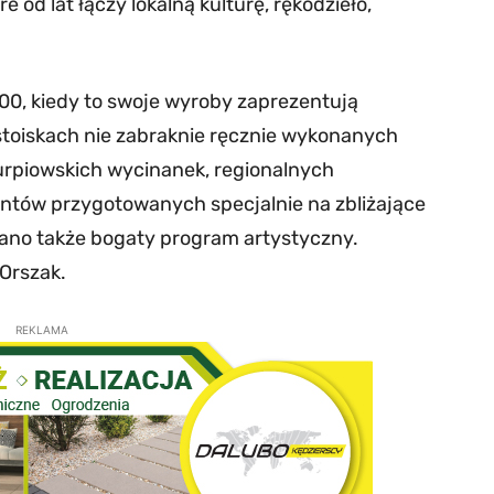
od lat łączy lokalną kulturę, rękodzieło,
:00, kiedy to swoje wyroby zaprezentują
 stoiskach nie zabraknie ręcznie wykonanych
urpiowskich wycinanek, regionalnych
tów przygotowanych specjalnie na zbliżające
wano także bogaty program artystyczny.
 Orszak.
REKLAMA