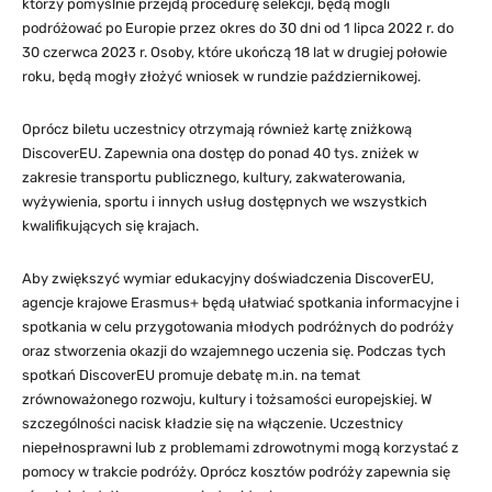
którzy pomyślnie przejdą procedurę selekcji, będą mogli
podróżować po Europie przez okres do 30 dni od 1 lipca 2022 r. do
30 czerwca 2023 r. Osoby, które ukończą 18 lat w drugiej połowie
roku, będą mogły złożyć wniosek w rundzie październikowej.
Oprócz biletu uczestnicy otrzymają również kartę zniżkową
DiscoverEU. Zapewnia ona dostęp do ponad 40 tys. zniżek w
zakresie transportu publicznego, kultury, zakwaterowania,
wyżywienia, sportu i innych usług dostępnych we wszystkich
kwalifikujących się krajach.
Aby zwiększyć wymiar edukacyjny doświadczenia DiscoverEU,
agencje krajowe Erasmus+ będą ułatwiać spotkania informacyjne i
spotkania w celu przygotowania młodych podróżnych do podróży
oraz stworzenia okazji do wzajemnego uczenia się. Podczas tych
spotkań DiscoverEU promuje debatę m.in. na temat
zrównoważonego rozwoju, kultury i tożsamości europejskiej. W
szczególności nacisk kładzie się na włączenie. Uczestnicy
niepełnosprawni lub z problemami zdrowotnymi mogą korzystać z
pomocy w trakcie podróży. Oprócz kosztów podróży zapewnia się