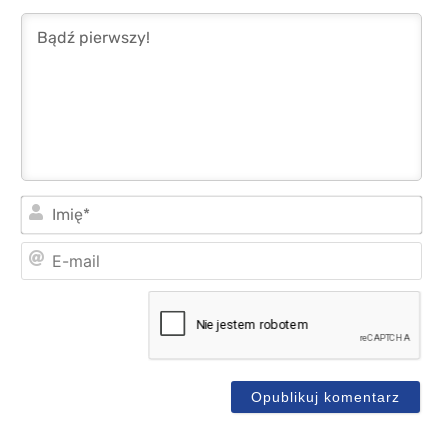
Imi
E-
mai