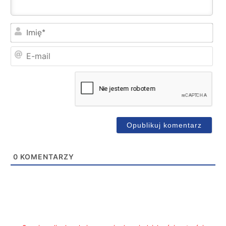
Imi
E-
mai
0
KOMENTARZY