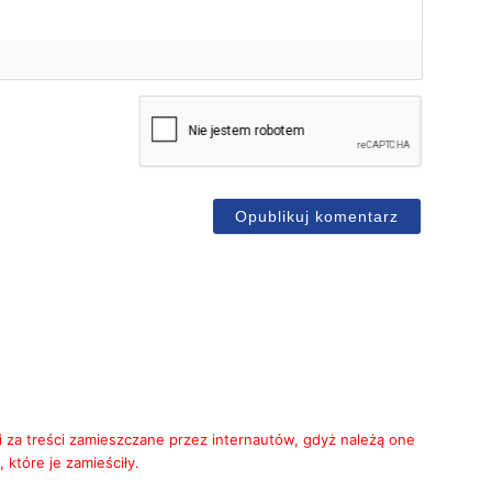
mię*
-
ail
i za treści zamieszczane przez internautów, gdyż należą one
 które je zamieściły.