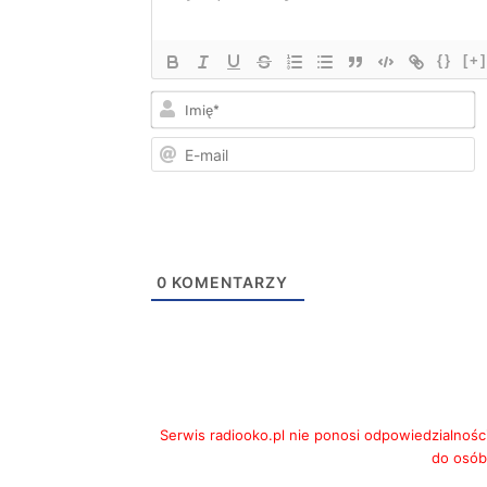
{}
[+]
I
E
m
0
KOMENTARZY
Serwis radiooko.pl nie ponosi odpowiedzialnośc
do osób,