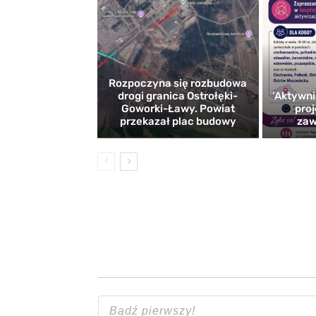
Rozpoczyna się rozbudowa
drogi granica Ostrołęki-
’Aktywni
Goworki-Ławy. Powiat
proj
przekazał plac budowy
zaw