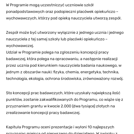
W Programie mogą uczestniczyć uczniowie szkół
ponadpodstawowych oraz podopieczni placówek opiekuńczo –
wychowawczych, którzy pod opieką nauczyciela utworzą zespół.
Zespół może być utworzony wyłącznie z jednego ucznia i jednego
nauczyciela z tej samej szkoły lub placówki opiekuńczo –
wychowawczej.
Udział w Programie polega na zgłoszeniu koncepcji pracy
badawczej, która polega na opracowaniu, a następnie realizacji
przez ucznia pod kierunkiem nauczyciela badania naukowego, w
jednym z obszarów nauki: fizyka, chemia, energetyka, technika,
technologia, ekologia, ochrona środowiska, zrównoważony rozwój.
Sto koncepcji prac badawczych, które uzyskały największą ilość
punktów, zostanie zakwalifikowanych do Programu, co wiąże się z
przyznaniem grantu w kwocie 2.000 (dwa tysiące) złotych na
zrealizowanie koncepcji pracy badawczej.
Kapituła Programu oceni prezentacje i wyłoni 10 najlepszych
przyznając miejsca od pierwszego do dziesiątego. W związku z