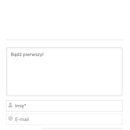
Imi
E-
mai