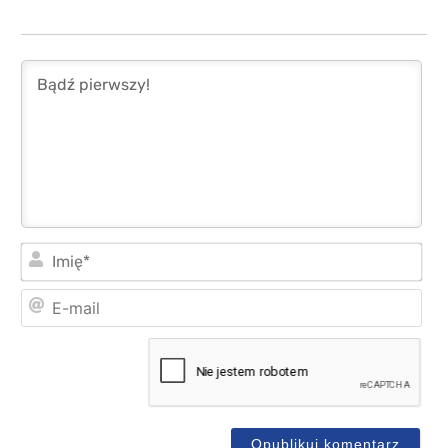
Imi
E-
mai