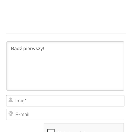
Imi
E-
mai