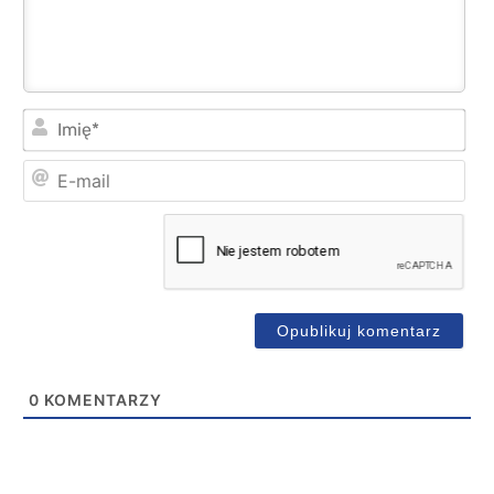
Imi
E-
mai
0
KOMENTARZY