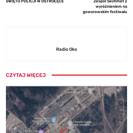
ŚWIĘTO POLICJI W OSTROŁĘCE
Zespół Sechmet z
wyróżnieniem na
goworowskim festiwalu
Radio Oko
CZYTAJ WIĘCEJ