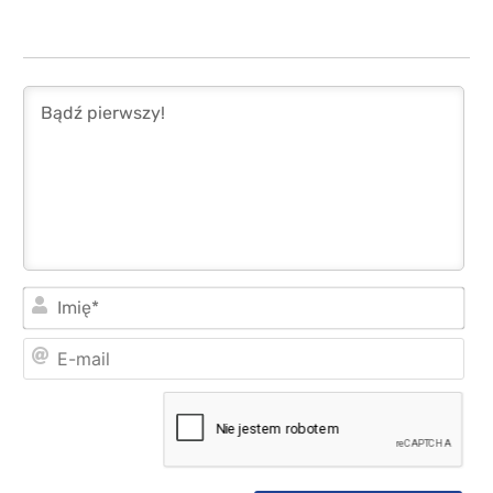
Imi
E-
mai