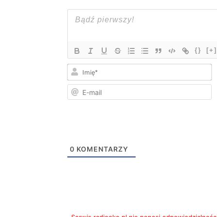
{}
[+]
I
E
m
0
KOMENTARZY