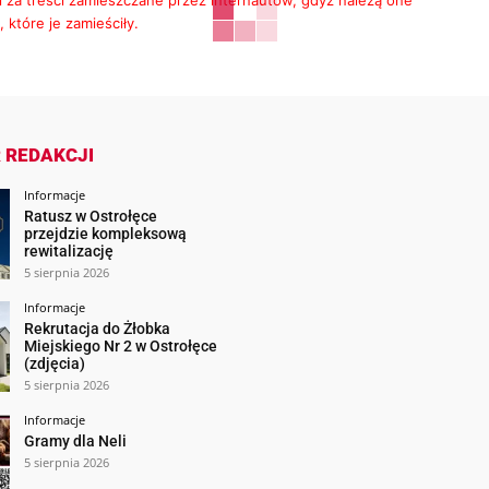
i za treści zamieszczane przez internautów, gdyż należą one
 które je zamieściły.