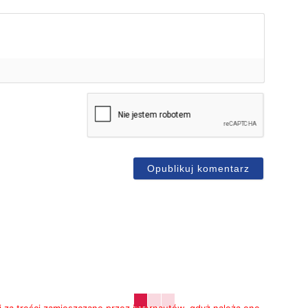
mię*
-
ail