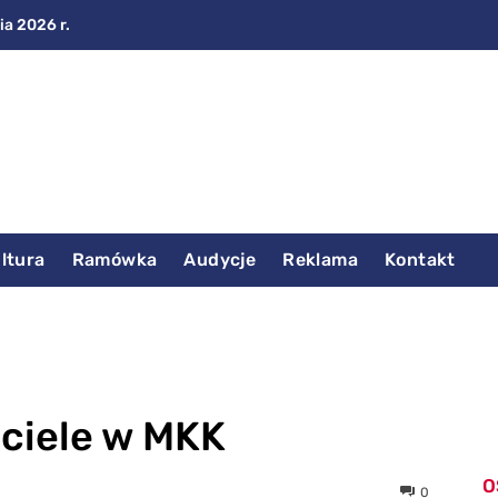
ia 2026 r.
ltura
Ramówka
Audycje
Reklama
Kontakt
ściele w MKK
O
0