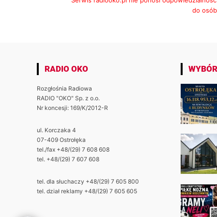
Serwis radiooko.pl nie ponosi odpowiedzialnośc
do osób,