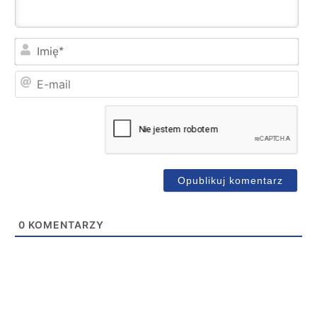
Imi
E-
mai
0
KOMENTARZY