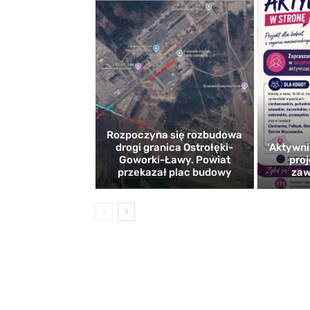
Rozpoczyna się rozbudowa
drogi granica Ostrołęki-
’Aktywni
Goworki-Ławy. Powiat
proj
przekazał plac budowy
zaw