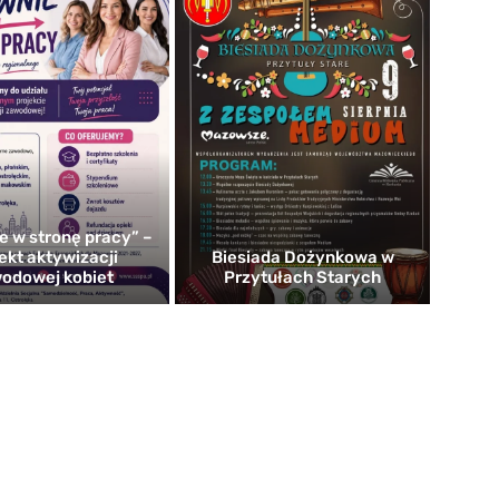
e w stronę pracy” –
ekt aktywizacji
Biesiada Dożynkowa w
odowej kobiet
Przytułach Starych