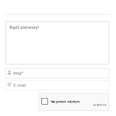
Imi
E-
mai