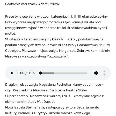
Podkreśla marszałek Adam Struzik.
Prace były oceniane w trzech kategoriach: I, II i III etap edukacyjny.
Przy wyborze najlepszego programu zajęć komisja wzięła pod
uwagę innowacyjność w doborze treści, środków dydaktycznych i
metod.
W kategoria I etap edukacyjny klasy I-III szkoły podstawowej na
podium stanęły aż trzy nauczycielki ze Szkoły Podstawowej Nr 10 w
Ostrołęce. Pierwsze miejsce zajęła Małgorzata Żebrowska – 'Kobiety
Mazowsza – z czego słyną Mazowszanki’.
Drugie miejsce zajęła Magdalena Pychotka 'Mamy super moce –
czyli Kurpianki na Mazowszu”, a trzecie Paulina Skiba
Superbohaterki Mazowsza z wczoraj i dziś – kreatywne zajęcia z
elementami metody WebQuest”.
Mówi Izabela Stelmańska, zastępca dyrektora Departamentu
Kultury, Promocji i Turystyki urzędu marszałkowskiego.