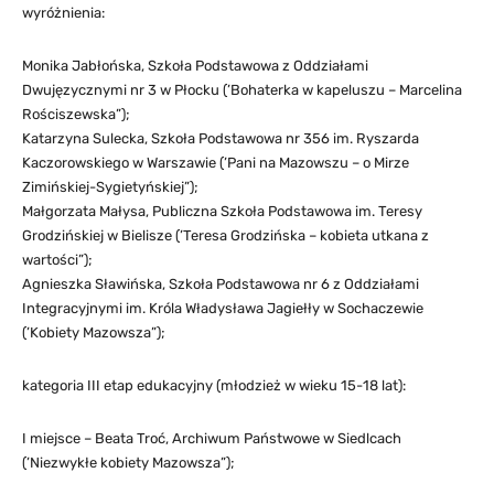
wyróżnienia:
Monika Jabłońska, Szkoła Podstawowa z Oddziałami
Dwujęzycznymi nr 3 w Płocku (’Bohaterka w kapeluszu – Marcelina
Rościszewska”);
Katarzyna Sulecka, Szkoła Podstawowa nr 356 im. Ryszarda
Kaczorowskiego w Warszawie (’Pani na Mazowszu – o Mirze
Zimińskiej-Sygietyńskiej”);
Małgorzata Małysa, Publiczna Szkoła Podstawowa im. Teresy
Grodzińskiej w Bielisze (’Teresa Grodzińska – kobieta utkana z
wartości”);
Agnieszka Sławińska, Szkoła Podstawowa nr 6 z Oddziałami
Integracyjnymi im. Króla Władysława Jagiełły w Sochaczewie
(’Kobiety Mazowsza”);
kategoria III etap edukacyjny (młodzież w wieku 15-18 lat):
I miejsce – Beata Troć, Archiwum Państwowe w Siedlcach
(’Niezwykłe kobiety Mazowsza”);