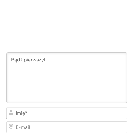
Imi
E-
mai