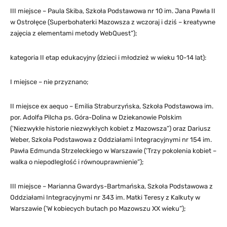
III miejsce – Paula Skiba, Szkoła Podstawowa nr 10 im. Jana Pawła II
w Ostrołęce (Superbohaterki Mazowsza z wczoraj i dziś – kreatywne
zajęcia z elementami metody WebQuest”);
kategoria II etap edukacyjny (dzieci i młodzież w wieku 10-14 lat):
I miejsce – nie przyznano;
II miejsce ex aequo – Emilia Straburzyńska, Szkoła Podstawowa im.
por. Adolfa Pilcha ps. Góra-Dolina w Dziekanowie Polskim
(’Niezwykłe historie niezwykłych kobiet z Mazowsza”) oraz Dariusz
Weber, Szkoła Podstawowa z Oddziałami Integracyjnymi nr 154 im.
Pawła Edmunda Strzeleckiego w Warszawie (’Trzy pokolenia kobiet –
walka o niepodległość i równouprawnienie”);
III miejsce – Marianna Gwardys-Bartmańska, Szkoła Podstawowa z
Oddziałami Integracyjnymi nr 343 im. Matki Teresy z Kalkuty w
Warszawie (’W kobiecych butach po Mazowszu XX wieku”);