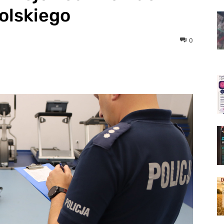
olskiego
0