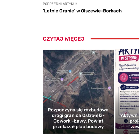
POPRZEDNI ARTYKUŁ
’Letnie Granie’ w Olszewie-Borkach
CZYTAJ WIĘCEJ
Rozpoczyna się rozbudowa
drogi granica Ostrołęki-
’Aktywni
Goworki-Ławy. Powiat
proj
przekazał plac budowy
zaw