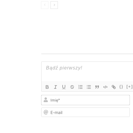
{}
[+]
I
E
m