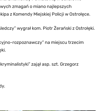
ałowych zmagań o miano najlepszych
kipa z Komendy Miejskiej Policji w Ostrołęce.
edczy” wygrał kom. Piotr Żerański z Ostrołęki.
racyjno-rozpoznawczy” na miejscu trzecim
ki.
kryminalistyki” zajął asp. szt. Grzegorz
dy.