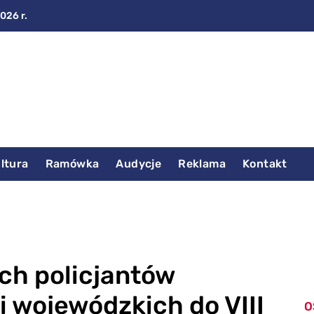
2026 r.
ltura
Ramówka
Audycje
Reklama
Kontakt
ch policjantów
i wojewódzkich do VIII
O