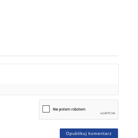
mię*
-
ail