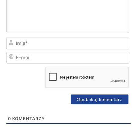
Imi
E-
mai
0
KOMENTARZY