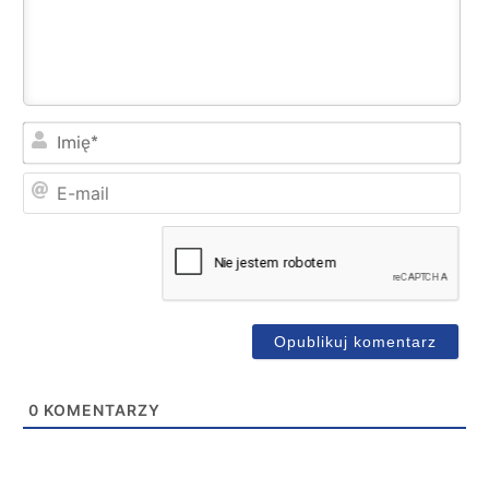
Imi
E-
mai
0
KOMENTARZY