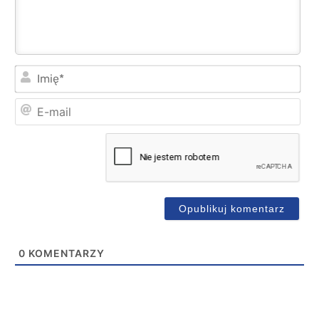
Imi
E-
mai
0
KOMENTARZY