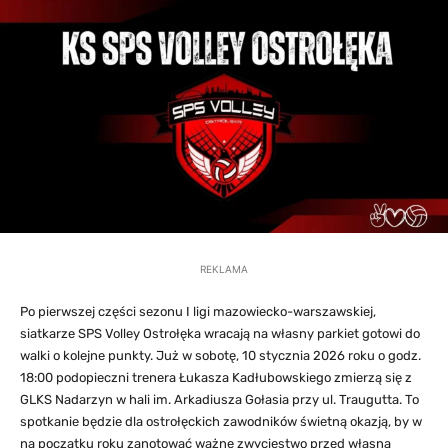
REKLAMA
Po pierwszej części sezonu I ligi mazowiecko-warszawskiej,
siatkarze SPS Volley Ostrołęka wracają na własny parkiet gotowi do
walki o kolejne punkty. Już w sobotę, 10 stycznia 2026 roku o godz.
18:00 podopieczni trenera Łukasza Kadłubowskiego zmierzą się z
GLKS Nadarzyn w hali im. Arkadiusza Gołasia przy ul. Traugutta. To
spotkanie będzie dla ostrołęckich zawodników świetną okazją, by w
na początku roku zanotować ważne zwycięstwo przed własną