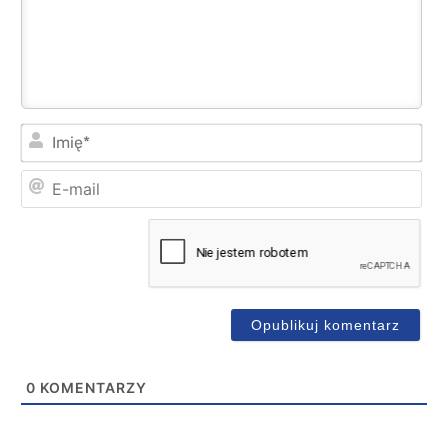
Imi
E-
mai
0
KOMENTARZY