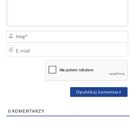
Imi
E-
mai
0
KOMENTARZY