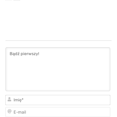
Imi
E-
mai