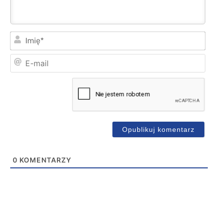
Imi
E-
mai
0
KOMENTARZY