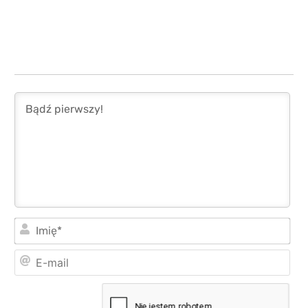
Imi
E-
mai