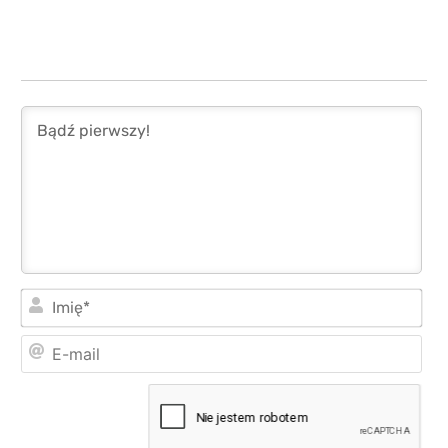
Imi
E-
mai