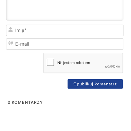
Imi
E-
mai
0
KOMENTARZY