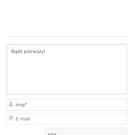
Imi
E-
mai