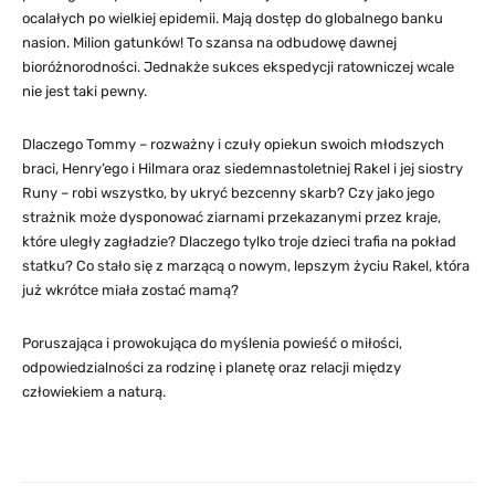
ocalałych po wielkiej epidemii. Mają dostęp do globalnego banku
nasion. Milion gatunków! To szansa na odbudowę dawnej
bioróżnorodności. Jednakże sukces ekspedycji ratowniczej wcale
nie jest taki pewny.
Dlaczego Tommy – rozważny i czuły opiekun swoich młodszych
braci, Henry’ego i Hilmara oraz siedemnastoletniej Rakel i jej siostry
Runy – robi wszystko, by ukryć bezcenny skarb? Czy jako jego
strażnik może dysponować ziarnami przekazanymi przez kraje,
które uległy zagładzie? Dlaczego tylko troje dzieci trafia na pokład
statku? Co stało się z marzącą o nowym, lepszym życiu Rakel, która
już wkrótce miała zostać mamą?
Poruszająca i prowokująca do myślenia powieść o miłości,
odpowiedzialności za rodzinę i planetę oraz relacji między
człowiekiem a naturą.