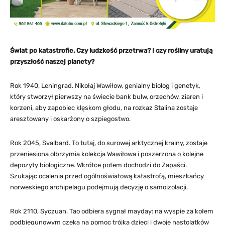
Świat po katastrofie. Czy ludzkość przetrwa? I czy rośliny uratują
przyszłość naszej planety?
Rok 1940, Leningrad. Nikołaj Wawiłow, genialny biolog i genetyk,
który stworzył pierwszy na świecie bank bulw, orzechów, ziaren i
korzeni, aby zapobiec klęskom głodu, na rozkaz Stalina zostaje
aresztowany i oskarżony o szpiegostwo.
Rok 2045, Svalbard. To tutaj, do surowej arktycznej krainy, zostaje
przeniesiona olbrzymia kolekcja Wawiłowa i poszerzona o kolejne
depozyty biologiczne. Wkrótce potem dochodzi do Zapaści.
Szukając ocalenia przed ogólnoświatową katastrofą, mieszkańcy
norweskiego archipelagu podejmują decyzję o samoizolacji.
Rok 2110, Syczuan. Tao odbiera sygnał mayday: na wyspie za kołem
podbiegunowym czeka na pomoc trójka dzieci i dwoje nastolatków