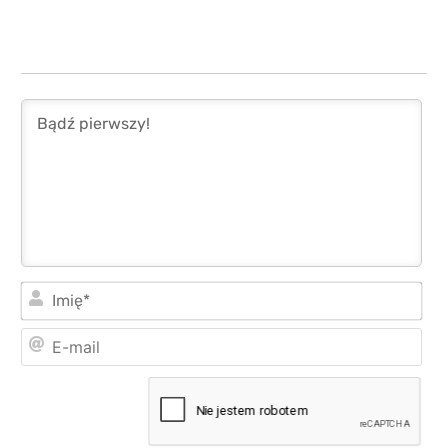
Imi
E-
mai