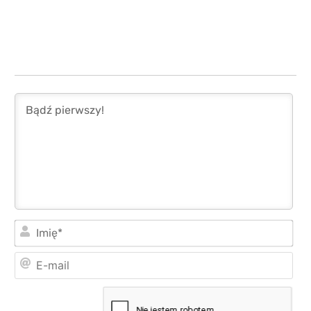
Imi
E-
mai