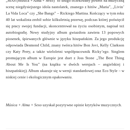
„MAS (Musica + Alma + Sexo)” to długo oczekiwany powrót na muzyczną
scenę niegdysiejszego idola nastolatek, znanego z hitów „Maria”, „Livin’
La Vida Loca” czy „She Bangs” – Rickiego Martina. Kończący w tym roku
40 lat wokalista zrobił sobie kilkuletnią przerwę, podczas której poświęcił
się pracy swojej fundacji, skoncentrował na życiu osobistym, napisał też
autobiografię. Nowy studyjny album gwiazdora zawiera 13 popowych
piosenek, śpiewanych głównie w języku hiszpańskim. Za jego produkcję
odpowiada Desmond Child, znany twórca hitów Bon Jovi, Kelly Clarkson
czy Katy Perry, a także wieloletni współpracownik Ricky’ego. Singlem
promującym album w Europie jest duet z Joss Stone „The Best Thing
About Me Is You” (na krążku w dwóch wersjach – angielskiej i
hiszpańskiej). Album ukazuje się w wersji standardowej oraz Eco Style – w
niskiej cenie i ekologicznym opakowaniu.
Música + Alma + Sexo
uzyskał pozytywne opinie krytyków muzycznych.