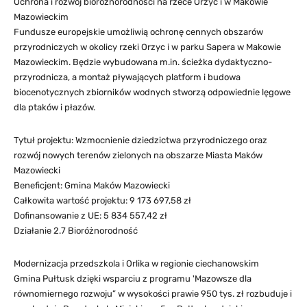
Ochrona i rozwój bioróżnorodności na rzece Orzyc i w Makowie
Mazowieckim
Fundusze europejskie umożliwią ochronę cennych obszarów
przyrodniczych w okolicy rzeki Orzyc i w parku Sapera w Makowie
Mazowieckim. Będzie wybudowana m.in. ścieżka dydaktyczno-
przyrodnicza, a montaż pływających platform i budowa
biocenotycznych zbiorników wodnych stworzą odpowiednie lęgowe
dla ptaków i płazów.
Tytuł projektu: Wzmocnienie dziedzictwa przyrodniczego oraz
rozwój nowych terenów zielonych na obszarze Miasta Maków
Mazowiecki
Beneficjent: Gmina Maków Mazowiecki
Całkowita wartość projektu: 9 173 697,58 zł
Dofinansowanie z UE: 5 834 557,42 zł
Działanie 2.7 Bioróżnorodność
Modernizacja przedszkola i Orlika w regionie ciechanowskim
Gmina Pułtusk dzięki wsparciu z programu 'Mazowsze dla
równomiernego rozwoju” w wysokości prawie 950 tys. zł rozbuduje i