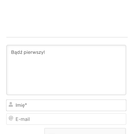
Imi
E-
mai