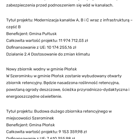
zabezpieczenia przed podnoszeniem się wód w kanałach.
Tytuł projektu: Modernizacja kanałów A, B i C wraz z infrastrukturą –
część B
Beneficjent: Gmina Pułtusk
Całkowita wartość projektu: 11 974 712,03 zł
Dofinansowanie z UE: 10 174 255,16 zł
Działanie 2.4 Dostosowanie do zmian klimatu
Nowy zbiornik wodny w gminie Płońsk
W Szerominku w gminie Płońsk zostanie wybudowany otwarty
zbiornik retencyjny. Będzie nasadzona roślinność retencyjna,
powstaną ogrody deszczowe, ścieżka przyrodniczo-dydaktyczna i
energooszczędne oświetlenie.
Tytuł projektu: Budowa dużego zbiornika retencyjnego w
miejscowości Szerominek
Beneficjent: Gmina Płońsk
Całkowita wartość projektu: 9 153 359,98 zł
Dofinansowanie z UE: 7 610 355,98 zł