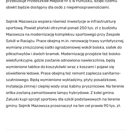
przebuduje Przedszkole Miejskie nr 5 w Pułtusku, dzięki czemu
obiekt będzie dostępny dla osób z niepełnosprawnościami.
Sejmik Mazowsza wspiera również inwestycje w infrastrukturę
sportową. Powiat płoński otrzymał ponad 250 tys. zł z budżetu
Mazowsza na modernizację kompleksu sportowego przy Zespole
Szkół w Raciążu. Prace obejmą m.in. renowację trawy syntetycznej,
wymianę zniszczonej siatki ogrodzeniowej wokół boiska, siatek do
piłkochwytów i dwóch bramek. Modernizację przejdzie też boisko
wielofunkcyjne, gdzie zostanie odnowiona nawierzchnia, będą
wymienione tablice do koszykówki wraz z koszami i pojawi się
oświetlenie ledowe. Prace obejmą też remont zaplecza sanitarno-
szatniowego. Będą wymienione wykładziny, płyty posadzkowe,
instalacja zimnej i ciepłej wody oraz kabiny prysznicowe. Na terenie
orlika zostaną zamontowane lampy hybrydowe. Z kolei gmina
Załuski kupi sprzęt sportowy dla szkół podstawowych na terenie
gminy. Sejmik Mazowsza przeznaczył na ten cel prawie 90 tys. zł.