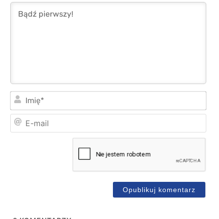
Imi
E-
mai