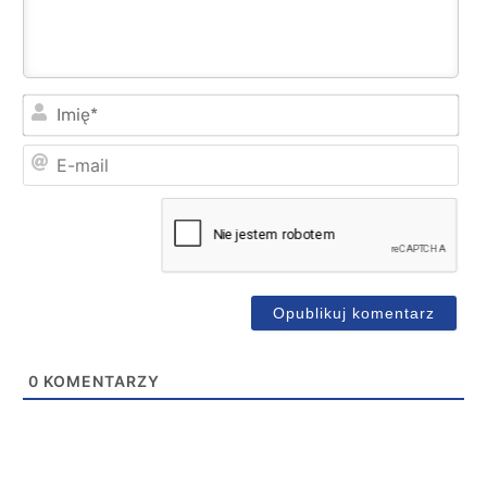
Imi
E-
mai
0
KOMENTARZY