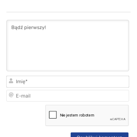
Imi
E-
mai