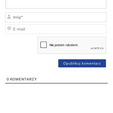
Imi
E-
mai
0
KOMENTARZY