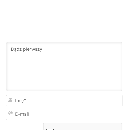
Imi
E-
mai