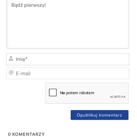
Imi
E-
mai
0
KOMENTARZY