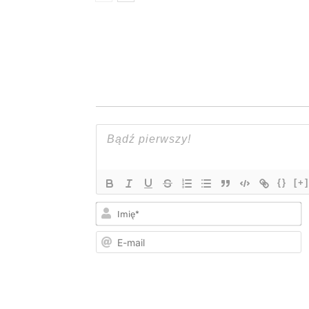
{}
[+]
I
E
m