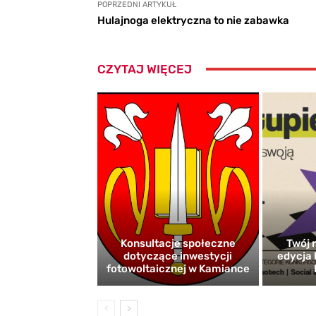
POPRZEDNI ARTYKUŁ
Hulajnoga elektryczna to nie zabawka
CZYTAJ WIĘCEJ
Konsultacje społeczne
Twój r
dotyczące inwestycji
edycja 
fotowoltaicznej w Kamiance