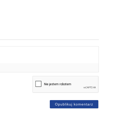
mię*
-
ail