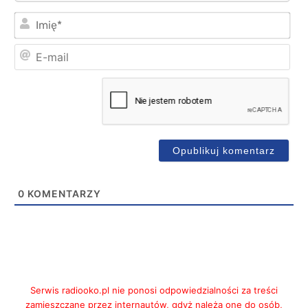
Imi
E-
mai
0
KOMENTARZY
Serwis radiooko.pl nie ponosi odpowiedzialności za treści
zamieszczane przez internautów, gdyż należą one do osób,