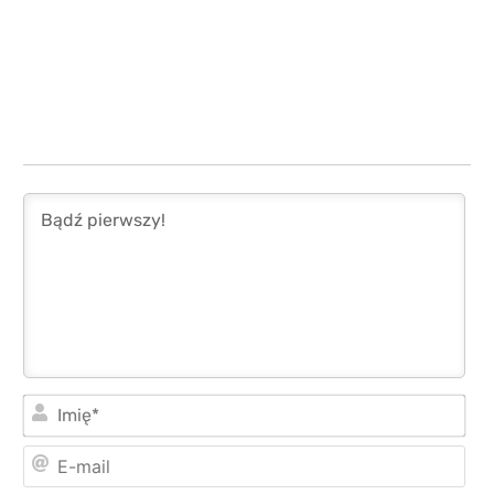
Imi
E-
mai