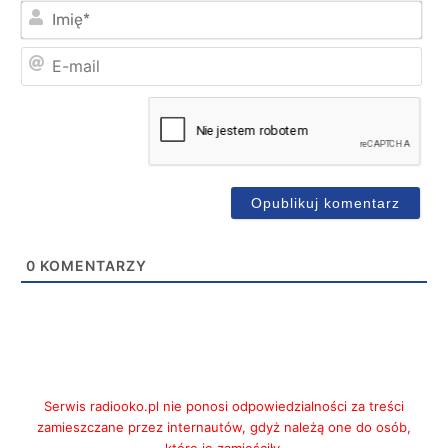
Imi
E-
mai
0
KOMENTARZY
Serwis radiooko.pl nie ponosi odpowiedzialności za treści
zamieszczane przez internautów, gdyż należą one do osób,
które je zamieściły.