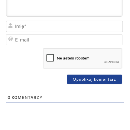
Imi
E-
mai
0
KOMENTARZY