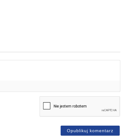
mię*
-
ail