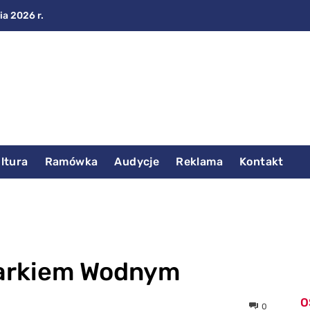
ia 2026 r.
ltura
Ramówka
Audycje
Reklama
Kontakt
Parkiem Wodnym
O
0