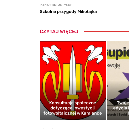
POPRZEDNI ARTYKUŁ
Szkolne przygody Mikołajka
CZYTAJ WIĘCEJ
Konsultacje społeczne
Twój r
dotyczące inwestycji
edycja 
fotowoltaicznej w Kamiance