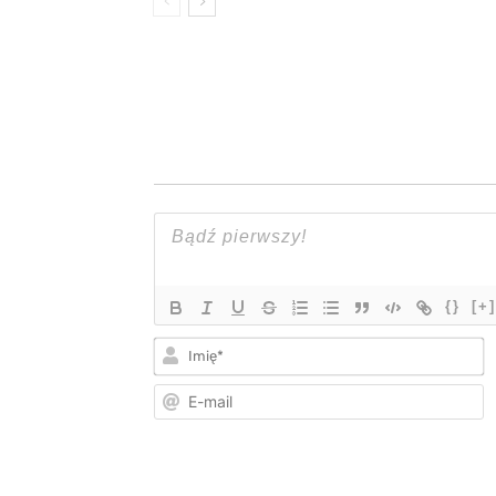
{}
[+]
I
E
m