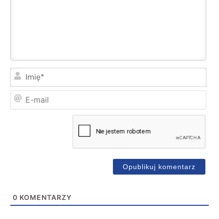
Imi
E-
mai
0
KOMENTARZY