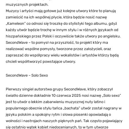
muzycznych projektach.
Muzycy i artyści mają gotowe już kolejne utwory które to planują
zamieścić na ich wspólnej płycie, która będzie nosić nazwę
„Kameleon” co odnosi się troszkę do stylistyki tego albumu, gdyż
każdy utwór będzie trochę w innym stylu i w różnych językach od
hiszpańskiego przez Polski i oczywiście także utwory po angielsku.
SecondWave – to pomysł na przyszłość, to projekt który ma
realizować wspólne pomysły, tworzone przez założycieli, oraz
zapraszać do współpracy wielu wokalistów i artystów którzy będą
chcieli współtworzyć powstające utwory.
SecondWave – Solo Sexo
Pierwszy singiel autorstwa grupy SecondWave, który zobaczył
światło dzienne dokładnie 10 czerwca 2025 nosi nazwę „Solo sexo”
jest to utwór o lekkim zabarwieniu muzycznej nuty latino i
popularnego obecnie stylu tańca „bachata” utwór został nagrany w
języku polskim a spokojny rytm i słowa piosenki opowiadają o
wolności i nastrojach naszych pięknych pań. Tak często pojawiający
się ostatnio wątek kobiet niedocenianych, to w tym utworze