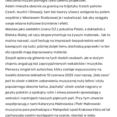
tworzenia muzyki pomogły tylko całemu projektowi.
Adam mieszka obecnie za granicą na trójstyku trzech państw
Czech, Austrii i Słowacji, tam też tworzy utwory wstępnie by potem
wspólnie z Wiesławem finalizować je i wykańczać, tak aby osiągały
swoje własne końcowe brzmienie i efekt.
Wiesław jako wieloletni znany DJ z południa Polski, a dokładnie z
Bielska-Białej, od razu eksperymentuje na żywym materiale… tak to
można nazwać, czyli testuję na imprezach bezpośrednio wśród
bawiących się ludzi, później dzięki temu dochodzą poprawki i w ten
oto sposób mają dopracowany materiał.
Zespół opiera się głównie na tych dwóch osobach, ale w dużym
stopniu angażują też zaprzyjaźnionych wokalistów i muzyków.
Pierwszy singiel ich autorstwa, który zostaje wypuszczony na
światło dzienne dokładnie 10 czerwca 2025 nosi nazwę „Solo sexo”
jest to utwór o lekkim zabarwieniu muzycznej nuty latino i stylu
popularnego obecnie tańca „bachata” utwór został nagrany w
języku polskim a spokojny rytm i słowa piosenki opowiadają o
wolności i nastrojach naszych pięknych pań. Przy tym utworze
współpracują z nami Katarzyna Malinowska i Piotr Malinowski
muzyczna para pochodząca z Małopolski spod Krakowa która od lat
zachwycała swoimi występami na scenie, również w wielu