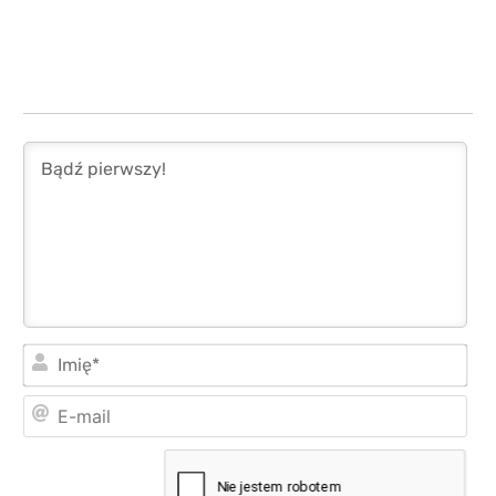
Imi
E-
mai