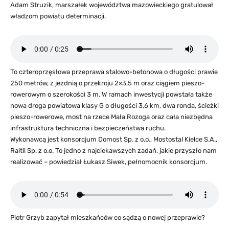
Adam Struzik, marszałek województwa mazowieckiego gratulował
władzom powiatu determinacji.
To czteroprzęsłowa przeprawa stalowo-betonowa o długości prawie
250 metrów, z jezdnią o przekroju 2×3,5 m oraz ciągiem pieszo-
rowerowym o szerokości 3 m. W ramach inwestycji powstała także
nowa droga powiatowa klasy G o długości 3,6 km, dwa ronda, ścieżki
pieszo-rowerowe, most na rzece Mała Rozoga oraz cała niezbędna
infrastruktura techniczna i bezpieczeństwa ruchu.
Wykonawcą jest konsorcjum Domost Sp. z o.o., Mostostal Kielce S.A.,
Raitil Sp. z o.o. To jedno z najciekawszych zadań, jakie przyszło nam
realizować – powiedział Łukasz Siwek, pełnomocnik konsorcjum.
Piotr Grzyb zapytał mieszkańców co sądzą o nowej przeprawie?