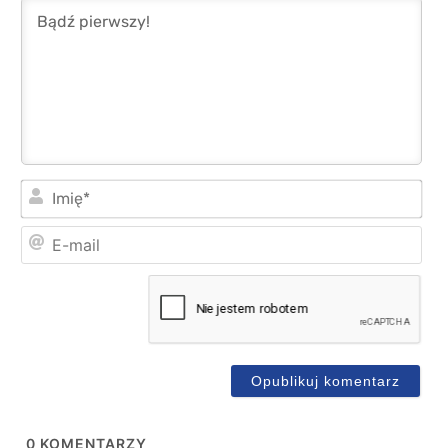
Imi
E-
mai
0
KOMENTARZY