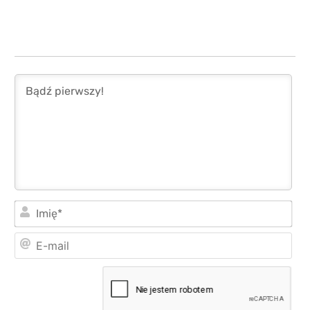
Imi
E-
mai