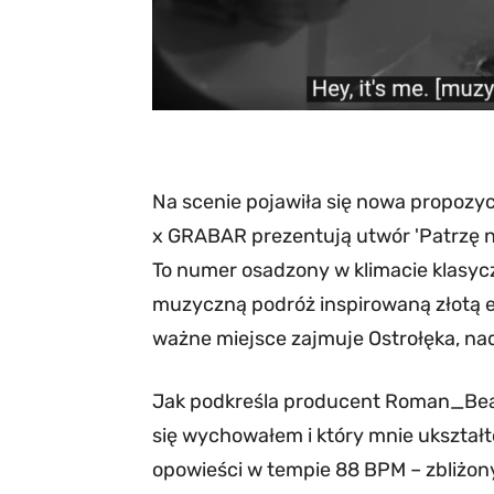
Na scenie pojawiła się nowa propozy
x GRABAR prezentują utwór 'Patrzę
To numer osadzony w klimacie klasyc
muzyczną podróż inspirowaną złotą er
ważne miejsce zajmuje Ostrołęka, nad
Jak podkreśla producent Roman_Beats
się wychowałem i który mnie ukształ
opowieści w tempie 88 BPM – zbliżon