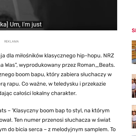
S
REKLAMA
cja dla miłośników klasycznego hip-hopu. NRZ
 na Was”, wyprodukowany przez Roman_Beats.
znego boom bapu, który zabiera słuchaczy w
ą rapu. Co ważne, w teledysku i przekazie
ając całości lokalny charakter.
 – 'Klasyczny boom bap to styl, na którym
tował. Ten numer przenosi słuchacza w świat
ym do bicia serca – z melodyjnym samplem. To