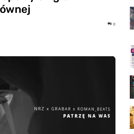
łównej
0