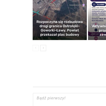
Rozpoczyna się rozbudowa
drogi granica Ostrołęki-
’Aktywni
Goworki-Ławy. Powiat
proj
przekazał plac budowy
zaw