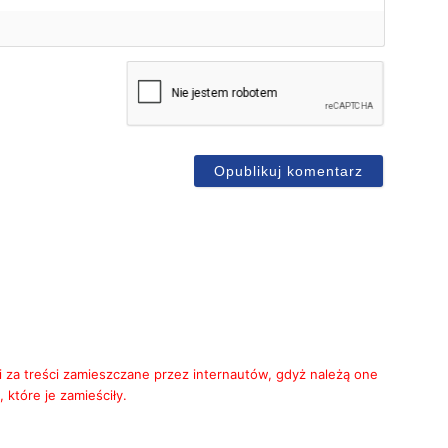
mię*
-
ail
i za treści zamieszczane przez internautów, gdyż należą one
 które je zamieściły.