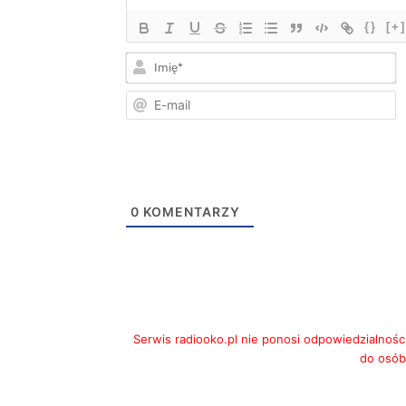
{}
[+]
I
E
m
0
KOMENTARZY
Serwis radiooko.pl nie ponosi odpowiedzialnośc
do osób,