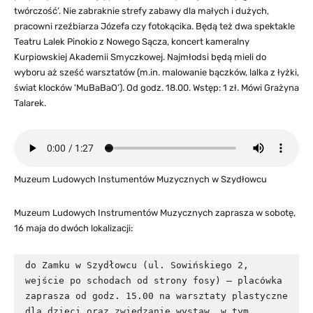
twórczość’. Nie zabraknie strefy zabawy dla małych i dużych,
pracowni rzeźbiarza Józefa czy fotokącika. Będą też dwa spektakle
Teatru Lalek Pinokio z Nowego Sącza, koncert kameralny
Kurpiowskiej Akademii Smyczkowej. Najmłodsi będą mieli do
wyboru aż sześć warsztatów (m.in. malowanie bączków, lalka z łyżki,
świat klocków 'MuBaBaO’). Od godz. 18.00. Wstęp: 1 zł. Mówi Grażyna
Talarek.
Muzeum Ludowych Instumentów Muzycznych w Szydłowcu
Muzeum Ludowych Instrumentów Muzycznych zaprasza w sobotę,
16 maja do dwóch lokalizacji:
do Zamku w Szydłowcu (ul. Sowińskiego 2, 
wejście po schodach od strony fosy) – placówka 
zaprasza od godz. 15.00 na warsztaty plastyczne 
dla dzieci oraz zwiedzanie wystaw, w tym 