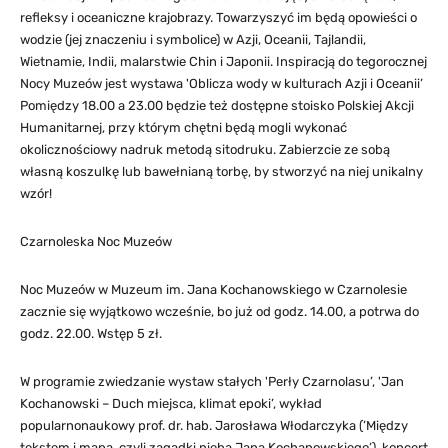
refleksy i oceaniczne krajobrazy. Towarzyszyć im będą opowieści o
wodzie (jej znaczeniu i symbolice) w Azji, Oceanii, Tajlandii,
Wietnamie, Indii, malarstwie Chin i Japonii. Inspiracją do tegorocznej
Nocy Muzeów jest wystawa 'Oblicza wody w kulturach Azji i Oceanii’
Pomiędzy 18.00 a 23.00 będzie też dostępne stoisko Polskiej Akcji
Humanitarnej, przy którym chętni będą mogli wykonać
okolicznościowy nadruk metodą sitodruku. Zabierzcie ze sobą
własną koszulkę lub bawełnianą torbę, by stworzyć na niej unikalny
wzór!
Czarnoleska Noc Muzeów
Noc Muzeów w Muzeum im. Jana Kochanowskiego w Czarnolesie
zacznie się wyjątkowo wcześnie, bo już od godz. 14.00, a potrwa do
godz. 22.00. Wstęp 5 zł.
W programie zwiedzanie wystaw stałych 'Perły Czarnolasu’, 'Jan
Kochanowski – Duch miejsca, klimat epoki’, wykład
popularnonaukowy prof. dr. hab. Jarosława Włodarczyka (’Między
tekstem i mapą, czyli zagadki nieba Jana Kochanowskiego’), koncert