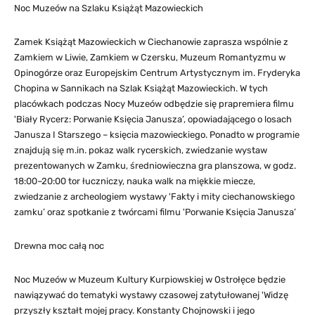
Noc Muzeów na Szlaku Książąt Mazowieckich
Zamek Książąt Mazowieckich w Ciechanowie zaprasza wspólnie z
Zamkiem w Liwie, Zamkiem w Czersku, Muzeum Romantyzmu w
Opinogórze oraz Europejskim Centrum Artystycznym im. Fryderyka
Chopina w Sannikach na Szlak Książąt Mazowieckich. W tych
placówkach podczas Nocy Muzeów odbędzie się prapremiera filmu
'Biały Rycerz: Porwanie Księcia Janusza’, opowiadającego o losach
Janusza I Starszego – księcia mazowieckiego. Ponadto w programie
znajdują się m.in. pokaz walk rycerskich, zwiedzanie wystaw
prezentowanych w Zamku, średniowieczna gra planszowa, w godz.
18:00–20:00 tor łuczniczy, nauka walk na miękkie miecze,
zwiedzanie z archeologiem wystawy 'Fakty i mity ciechanowskiego
zamku’ oraz spotkanie z twórcami filmu 'Porwanie Księcia Janusza’
Drewna moc całą noc
Noc Muzeów w Muzeum Kultury Kurpiowskiej w Ostrołęce będzie
nawiązywać do tematyki wystawy czasowej zatytułowanej 'Widzę
przyszły kształt mojej pracy. Konstanty Chojnowski i jego