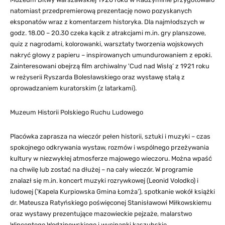
natomiast przedpremierową prezentację nowo pozyskanych
eksponatów wraz z komentarzem historyka. Dla najmłodszych w
godz. 18.00 – 20.30 czeka kącik z atrakcjami m.in. gry planszowe,
quiz z nagrodami, kolorowanki, warsztaty tworzenia wojskowych
nakryć głowy z papieru – inspirowanych umundurowaniem z epoki.
Zainteresowani obejrzą film archiwalny 'Cud nad Wisłą’ z 1921 roku
w reżyserii Ryszarda Bolesławskiego oraz wystawę stałą z
oprowadzaniem kuratorskim (z latarkami).
Muzeum Historii Polskiego Ruchu Ludowego
Placówka zaprasza na wieczór pełen historii, sztuki i muzyki – czas
spokojnego odkrywania wystaw, rozmów i wspólnego przeżywania
kultury w niezwykłej atmosferze majowego wieczoru. Można wpaść
na chwilę lub zostać na dłużej – na cały wieczór. W programie
znalazł się m.in. koncert muzyki rozrywkowej (Leonid Volodko) i
ludowej (’Kapela Kurpiowska Gmina Łomża’), spotkanie wokół książki
dr. Mateusza Ratyńskiego poświęconej Stanisławowi Miłkowskiemu
oraz wystawy prezentujące mazowieckie pejzaże, malarstwo
Wincentego Wodzinowskiego i wycinanki kaszubskie.