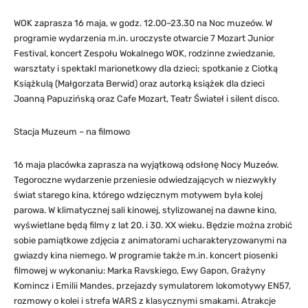
WOK zaprasza 16 maja, w godz. 12.00–23.30 na Noc muzeów. W
programie wydarzenia m.in. uroczyste otwarcie 7 Mozart Junior
Festival, koncert Zespołu Wokalnego WOK, rodzinne zwiedzanie,
warsztaty i spektakl marionetkowy dla dzieci; spotkanie z Ciotką
Książkulą (Małgorzata Berwid) oraz autorką książek dla dzieci
Joanną Papuzińską oraz Cafe Mozart, Teatr Świateł i silent disco.
Stacja Muzeum – na filmowo
16 maja placówka zaprasza na wyjątkową odsłonę Nocy Muzeów.
Tegoroczne wydarzenie przeniesie odwiedzających w niezwykły
świat starego kina, którego wdzięcznym motywem była kolej
parowa. W klimatycznej sali kinowej, stylizowanej na dawne kino,
wyświetlane będą filmy z lat 20. i 30. XX wieku. Będzie można zrobić
sobie pamiątkowe zdjęcia z animatorami ucharakteryzowanymi na
gwiazdy kina niemego. W programie także m.in. koncert piosenki
filmowej w wykonaniu: Marka Ravskiego, Ewy Gapon, Grażyny
Komincz i Emilii Mandes, przejazdy symulatorem lokomotywy EN57,
rozmowy o kolei i strefa WARS z klasycznymi smakami. Atrakcje