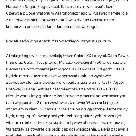
Mateusza Nagórskiego 'Jacek Kaczmarski o wolności’. Józef
Czerwca z Obserwatorium Astronomicznego w Puławach Prelekcja
z obserwacją nieba prowadzona 'Gwiazdy nad Czarnolasem –
kosmiczna podróż śladami Jana Kochanowskiego’.
Noc Muzeów w galeriach Mazowieckiego Instytutu Kultury
Atrakcje tego wieczoru czekają także Galerii XX1 przy al. Jana Pawła
II 36 oraz Galerii Test przy ul. Marszałkowskiej 34/50 w Warszawie.
Pierwsza z nich otwarta jest w godz. 12.00–22.00. Od godz. 18.00
będzie można uczestniczyć w oprowadzaniu po wystawie
Zachodów słońca malować nie wypada z udziałem artystki Agaty
Borowej. Galeria Test jest natomiast otwarta od 18.00 – 00.00 i
oferuje warsztaty graficzne inspirowane pracami prezentowanymi
na trwającej do 22 maja wystawie zbiorowej 'W czerni kopię jak
szpadlem w ziemi, w nadziei przejścia na drugą stronę’. Uczestnicy
będą mogli spróbować prostych technik graficznych i stworzyć
własne odbitki, odnosząc się do motywów obecnych na ekspozycji.
Warsztaty są otwarte dla osób bez doświadczenia. Galeria zapewnia
materiały oraz krótkie wprowadzenie do pracy. Można dołączyć w