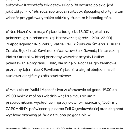
autorstwa Krzysztofa Miklaszewskiego: 'W naturze polskiej jest
jakiś…błąd’ – w 165. rocznicę urodzin artysty. Specjalną ofertę na ten
wieczór przygotowały także oddziały Muzeum Niepodległości.
W Noc Muzeów 16 maja Cytadela (od godz. 18.00) ugości nas
pokazami grup rekonstrukcji historycznej (godz. 19.00–23.00)
'Niepodległość 1863 Roku’, 'Patria’ i 'Pułk Żuawów Śmierci’ z Buska
Zdroju. Będzie też Kawiarenka Warszawska z Gawędą historyczną
Piotra Karszni, w której poznamy warsztat artysty i kulisy
powstawania programu 'Było, nie minęło’. Podczas gry terenowej
poznamy tajemnice X Pawilonu Cytadeli, a chętni obejrzą na sali
audiowzualnej filmy krótkometrażowe.
W Mauzoleum Walki i Męczeństwa w Warszawie od godz. 19.00 do
22.00 będzie można zwiedzić wnętrza Mauzoleum z
przewodnikiem, wysłuchać impresji słowno-muzycznej 'Jeśli my
ZAPOMNIMY’ poświęconej pisarce Poli Gojawiczyńskiej oraz obejrzeć
wystawę czasową pt. 'Aleja Szucha po godzinie W’.
Muzeum Bitwy Warszawskiej 1920 roku w Radzyminie przygotowało