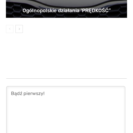
Ogólnopolskie działania 'PRĘDKOŚĆ”