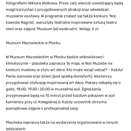
fotografiami Wiktora Wołkowa. Przez cały wieczór zwiedzający będą
mogli korzystać z przygotowanych atrakcji oraz odwiedzać
muzealne wystawy. W programie znalazł się także konkurs 'Noc
Łowców Nagród’, warsztaty teatralne inspirowane sztuką teatru
cieni oraz zajęcia 'Muzeum (w) wyobraźni’. Wstęp: 2 zł.
Muzeum Mazowieckie w Płocku
W Muzeum Mazowieckim w Płocku będzie widowiskowo i
klimatycznie – placówka zaprasza 16 maja, w Noc Muzeów na
konkurs modowy w stylu art déco. Kto może wziąć udział? – Każdy!
Panie, panowie oraz dzieci (pod opieką dorosłych). Wystarczy
przygotować stylizację inspirowaną art déco. Pokazy odbędą się o
godz. 18.00, 19.00 i 20.00 w muzealnej auli. Zgłoszenia
przyjmowane będą na 15 minut przed każdym pokazem w auli
kamienicy przy ul. Kolegialnej 6. Każdy uczestnik otrzyma
pamiątkowe zdjęcie z profesjonalnej sesji.
Placówka zaprasza także na wydarzenia organizowane w innych
oddziałach: