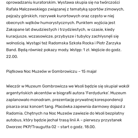
oprowadzaniu kuratorskim. Wystawa skupia się na twórczości
Rafała Malczewskiego związanej z tematyką sportów zimowych,
pejzaży górskich, rozrywek kurortowych oraz często w niej
obecnych wątków humorystycznych. Punktem wyjścia jest
Zakopane lat dwudziestych i trzydziestych, w czasie, kiedy
kuracjusze, wczasowicze, przybysze i tubylcy zachłysnęli się
wolnością. Wystąpi też Radomska Szkoła Rocka i Piotr Zarzyka
Band. Będą również pokazy mody. Wstęp: 1 zł. Wejście do godz.
22.00.
Piątkowa Noc Muzeów w Gombrowiczu – 15 maja!
Wieczór w Muzeum Gombrowicza we Wsoli będzie się skupiał wokół
argentyńskich akcentów w biografii autora 'Ferdydurke’. Muzeum
zaplanowało monodram, prezentację prywatnej korespondencji
pisarza oraz koncert tang. Placówka zapewnia darmowy dojazd z
Radomia. Chętnych na Noc Muzeów zawiezie do Wsoli bezpłatny
autobus, który będzie jechał trasą linii A – pierwszy przystanek
Dworzec PKP/Traugutta 02 – start o godz. 18.00.