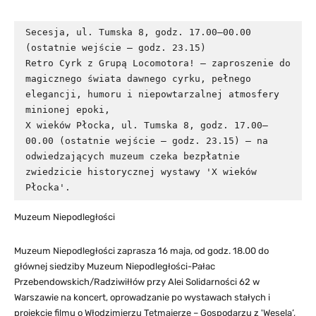
Secesja, ul. Tumska 8, godz. 17.00–00.00 
(ostatnie wejście – godz. 23.15)

Retro Cyrk z Grupą Locomotora! – zaproszenie do 
magicznego świata dawnego cyrku, pełnego 
elegancji, humoru i niepowtarzalnej atmosfery 
minionej epoki,

X wieków Płocka, ul. Tumska 8, godz. 17.00–
00.00 (ostatnie wejście – godz. 23.15) – na 
odwiedzających muzeum czeka bezpłatnie 
zwiedzicie historycznej wystawy 'X wieków 
Płocka'.
Muzeum Niepodległości
Muzeum Niepodległości zaprasza 16 maja, od godz. 18.00 do
głównej siedziby Muzeum Niepodległości-Pałac
Przebendowskich/Radziwiłłów przy Alei Solidarności 62 w
Warszawie na koncert, oprowadzanie po wystawach stałych i
projekcję filmu o Włodzimierzu Tetmajerze – Gospodarzu z 'Wesela’,