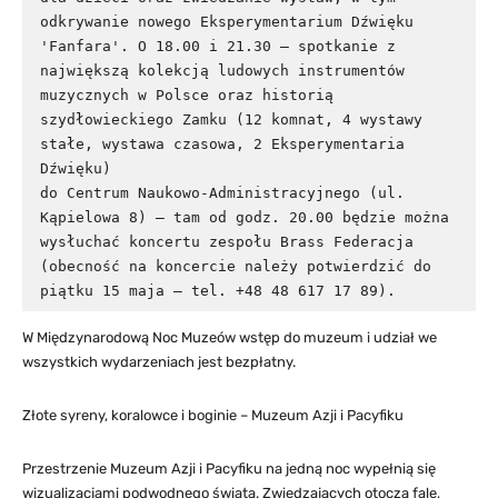
odkrywanie nowego Eksperymentarium Dźwięku 
'Fanfara'. O 18.00 i 21.30 – spotkanie z 
największą kolekcją ludowych instrumentów 
muzycznych w Polsce oraz historią 
szydłowieckiego Zamku (12 komnat, 4 wystawy 
stałe, wystawa czasowa, 2 Eksperymentaria 
Dźwięku)

do Centrum Naukowo-Administracyjnego (ul. 
Kąpielowa 8) – tam od godz. 20.00 będzie można 
wysłuchać koncertu zespołu Brass Federacja 
(obecność na koncercie należy potwierdzić do 
piątku 15 maja – tel. +48 48 617 17 89).
W Międzynarodową Noc Muzeów wstęp do muzeum i udział we
wszystkich wydarzeniach jest bezpłatny.
Złote syreny, koralowce i boginie – Muzeum Azji i Pacyfiku
Przestrzenie Muzeum Azji i Pacyfiku na jedną noc wypełnią się
wizualizacjami podwodnego świata. Zwiedzających otoczą fale,