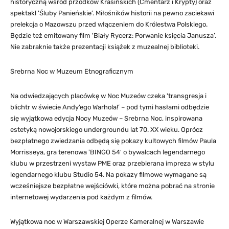
historyczną wśród przodków Krasińskich (Cmentarz i Krypty) oraz
spektakl 'Śluby Panieńskie’. Miłośników historii na pewno zaciekawi
prelekcja o Mazowszu przed włączeniem do Królestwa Polskiego.
Będzie też emitowany film 'Biały Rycerz: Porwanie księcia Janusza’.
Nie zabraknie także prezentacji książek z muzealnej biblioteki.
Srebrna Noc w Muzeum Etnograficznym
Na odwiedzających placówkę w Noc Muzeów czeka 'transgresja i
blichtr w świecie Andy’ego Warhola!’ – pod tymi hasłami odbędzie
się wyjątkowa edycja Nocy Muzeów – Srebrna Noc, inspirowana
estetyką nowojorskiego undergroundu lat 70. XX wieku. Oprócz
bezpłatnego zwiedzania odbędą się pokazy kultowych filmów Paula
Morrisseya, gra terenowa 'BINGO 54′ o bywalcach legendarnego
klubu w przestrzeni wystaw PME oraz przebierana impreza w stylu
legendarnego klubu Studio 54. Na pokazy filmowe wymagane są
wcześniejsze bezpłatne wejściówki, które można pobrać na stronie
internetowej wydarzenia pod każdym z filmów.
Wyjątkowa noc w Warszawskiej Operze Kameralnej w Warszawie