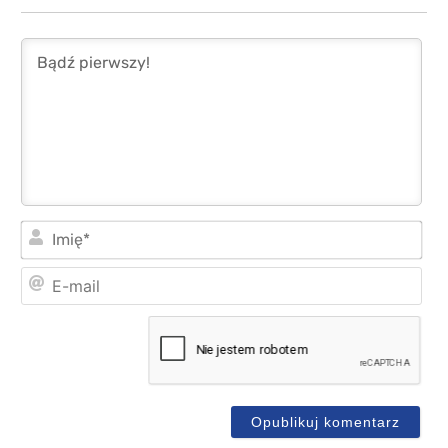
Imi
E-
mai