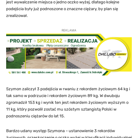
jest wywalczenie miejsca o jedno oczko wyżej, dlatego kolejne
podejścia były już podnoszone o znaczne ciężary, by plan się
zrealizował.
REKLAMA
Szymon zaliczył 3 podejścia w rwaniu z rekordem życiowym 64 kg i
tak samo w podrzucie i rekordem życiowym 89 kg. W dwuboju
zgromadził 153 kg i wynik ten jest rekordem życiowym wyższym o
11 kg, który pozwolił zostać mu szóstym sztangistą Polski w
podnoszeniu ciężarów do lat 15.
Bardzo udany występ Szymona – ustanowienie 3 rekordów
życiowych, przeskoczenie o oczko wyżej w klasyfikacji indywidualnej