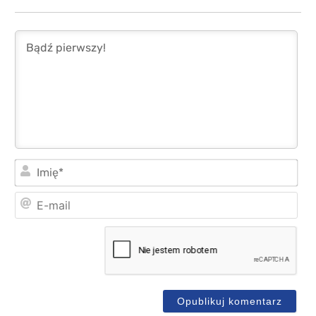
Imi
E-
mai