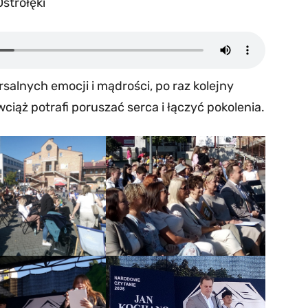
strołęki
alnych emocji i mądrości, po raz kolejny
ąż potrafi poruszać serca i łączyć pokolenia.