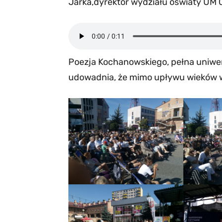
Jarka,dyrektor wydziału oświaty UM O
Poezja Kochanowskiego, pełna uniwers
udowadnia, że mimo upływu wieków wci